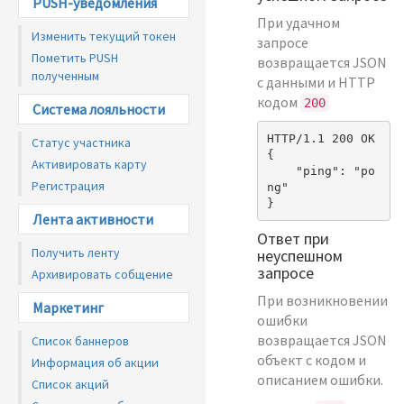
PUSH-уведомления
При удачном
Изменить текущий токен
запросе
Пометить PUSH
возвращается JSON
полученным
с данными и HTTP
кодом
200
Система лояльности
HTTP/1.1 200 OK

Статус участника
{

Активировать карту
    "ping": "po
Регистрация
ng"

Лента активности
Ответ при
Получить ленту
неуспешном
запросе
Архивировать собщение
При возникновении
Маркетинг
ошибки
возвращается JSON
Список баннеров
объект с кодом и
Информация об акции
описанием ошибки.
Список акций