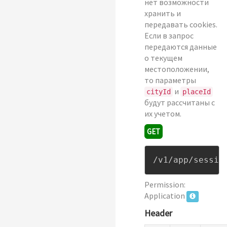
нет возможности
хранить и
передавать cookies.
Если в запрос
передаются данные
о текущем
местоположении,
то параметры
и
cityId
placeId
будут рассчитаны с
их учетом.
GET
/v1/app/sessio
Permission:
Application
Header