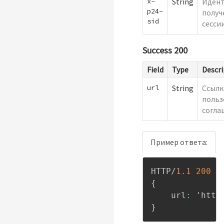
x-
String
Иден
p24-
получ
sid
сесси
Success 200
Field
Type
Descri
url
String
Ссылк
польз
согла
Пример ответа:
HTTP/
1.1
200
{
    url
:
 'http
}