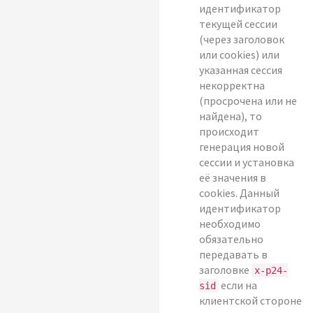
идентификатор
текущей сессии
(через заголовок
или cookies) или
указанная сессия
некорректна
(просрочена или не
найдена), то
происходит
генерация новой
сессии и установка
её значения в
cookies. Данный
идентификатор
необходимо
обязательно
передавать в
заголовке
x-p24-
если на
sid
клиентской стороне