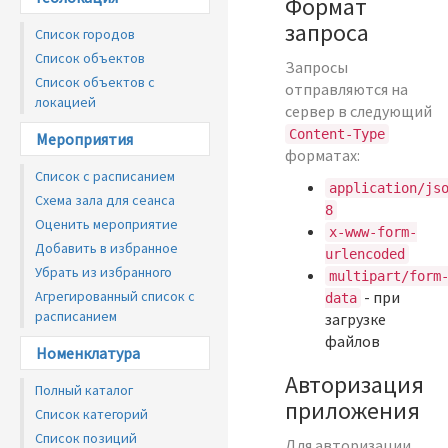
Формат
запроса
Список городов
Список объектов
Запросы
Список объектов с
отправляются на
локацией
сервер в следующий
Content-Type
Мероприятия
форматах:
Список с расписанием
application/js
Схема зала для сеанса
8
Оценить мероприятие
x-www-form-
Добавить в избранное
urlencoded
Убрать из избранного
multipart/form
Агрегированный список с
- при
data
расписанием
загрузке
файлов
Номенклатура
Авторизация
Полный каталог
приложения
Список категорий
Список позиций
Для авторизации