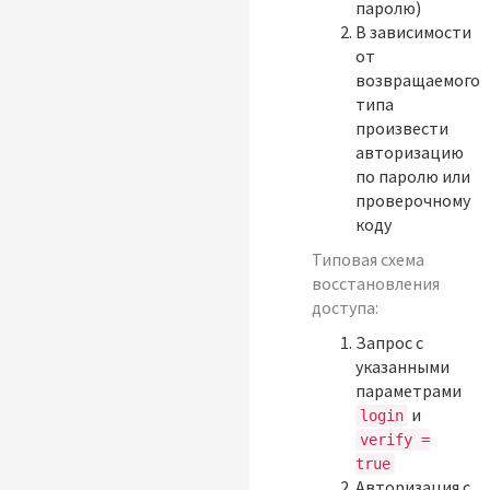
паролю)
В зависимости
от
возвращаемого
типа
произвести
авторизацию
по паролю или
проверочному
коду
Типовая схема
восстановления
доступа:
Запрос с
указанными
параметрами
и
login
verify =
true
Авторизация с