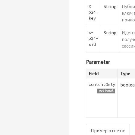
x-
String
Публи
p24-
ключ 
key
прило
x-
String
Иден
p24-
получ
sid
сесси
Parameter
Field
Type
contentOnly
boolea
optional
Пример ответа: