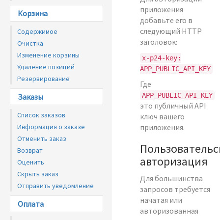
приложения
Корзина
добавьте его в
следующий HTTP
Содержимое
заголовок:
Очистка
Изменение корзины
x-p24-key:
Удаление позиций
APP_PUBLIC_API_KEY
Резервирование
Где
APP_PUBLIC_API_KEY
Заказы
это публичный API
Список заказов
ключ вашего
Информация о заказе
приложения.
Отменить заказ
Пользовательс
Возврат
авторизация
Оценить
Скрыть заказ
Для большинства
Отправить уведомление
запросов требуется
начатая или
Оплата
авторизованная