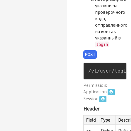
указанием
проверочного
кода,
отправленного
на контакт
указанный в
login
POST
/v1/user/login
Permission:
Application
Session
Header
Field
Type
Descri
x-
String
Публи