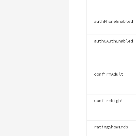
authPhoneEnabled
authOAuthEnabled
confirmAdult
confirmNight
ratingShowImdb