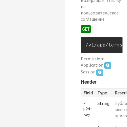
Возвращает ссылку
на
пользовательское
соглашение
GET
/v1/app/terms-
Permission:
Application
Session
Header
Field
Type
Descri
x-
String
Публи
p24-
ключ 
key
прило