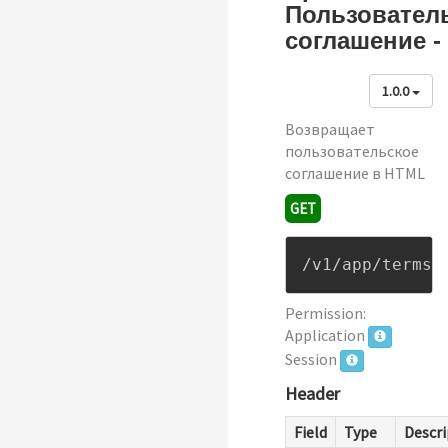
Пользовател
соглашение -
1.0.0
Возвращает
пользовательское
соглашение в HTML
GET
/v1/app/terms-
Permission:
Application
Session
Header
Field
Type
Descri