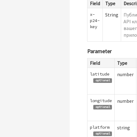
Field
Type
Descri
x-
String
Публ
p24-
API к
key
вашег
прило
Parameter
Field
Type
latitude
number
optional
longitude
number
optional
platform
string
optional