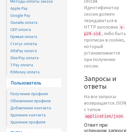
сессия.
Методы оплаты заказа
Идентификатор
Apple Pay
сессии должен
Google Pay
передаваться в
Онлайн оплата
HTTP заголовке
x-
СБП оплата
, либо быть
p24-sid
Прямая оплата
прописан в cookies,
Статус оплаты
который
AlfaPay оплата
устанавливается
SberPay оплата
при получении
T-Pay оплата
сессии.
ЮMoney оплата
Запросы и
Пользователь
ответы
Получение профиля
На все запросы
Обновление профиля
возвращается JSON
Добавление контакта
с типом
Удаление контакта
.
application/json
Удаление профиля
Ответ при
успешном запросе