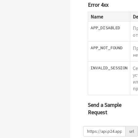
Error 4xx
Name
De
APP_DISABLED
П
о
APP_NOT_FOUND
П
не
INVALID_SESSION
Се
ус
и
пр
Send a Sample
Request
url