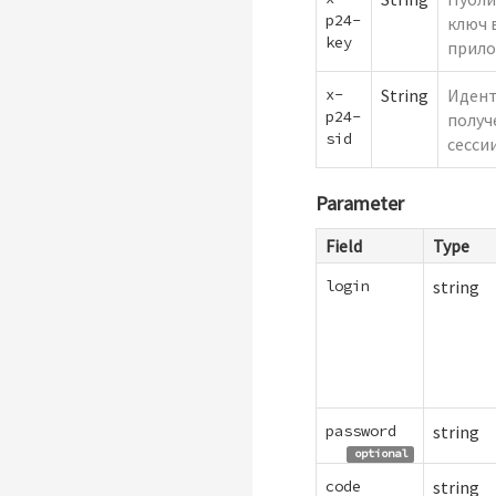
p24-
ключ 
key
прило
x-
String
Иден
p24-
получ
sid
сесси
Parameter
Field
Type
login
string
password
string
optional
code
string