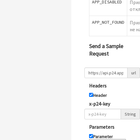
APP_DISABLED
При
отк
APP_NOT_FOUND
При
не н
Send a Sample
Request
url
Headers
Header
x-p24-key
String
Parameters
Parameter