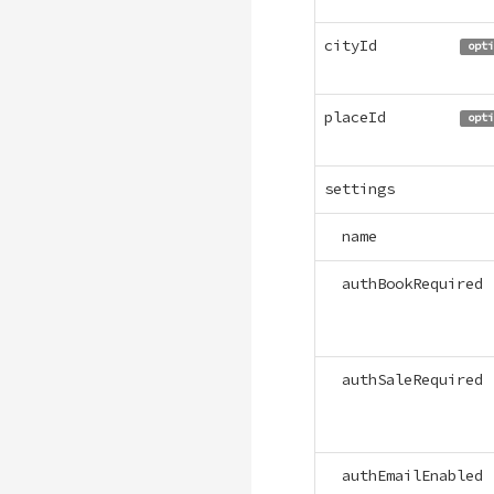
cityId
opti
placeId
opti
settings
name
authBookRequired
authSaleRequired
authEmailEnabled