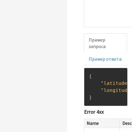
Пример
запроса:
Пример ответа:
{
"latitude"
"longitude
}
Error 4xx
Name
Desc