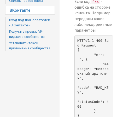
Список постов блога
Если код
-
4xx
ошибка на стороне
ВКонтакте
клиента. Например,
переданы какие-
Вход под пользователем
либо некорректные
«ВКонтакте»
параметры:
Получить превью VK-
виджета сообщества
HTTP/1.1 400 Ba
Установить токен
d Request

приложения сообщества
{

	"erro
r": {

	    "me
ssage": "Некорр
ектный api клю
ч",

"code": "BAD_KE
Y",

"statusCode": 4
00

	}
